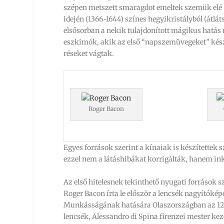
szépen metszett smaragdot emeltek szemük elé 
idején (1366-1644) színes hegyikristályból (átlá
elsősorban a nekik tulajdonított mágikus hatás 
eszkimók, akik az első “napszemüvegeket” készí
réseket vágtak.
Roger Bacon
Egyes források szerint a kínaiak is készítettek 
ezzel nem a látáshibákat korrigálták, hanem ink
Az első hitelesnek tekinthető nyugati források s
Roger Bacon írta le először a lencsék nagyítókép
Munkásságának hatására Olaszországban az 1280
lencsék, Alessandro di Spina firenzei mester k