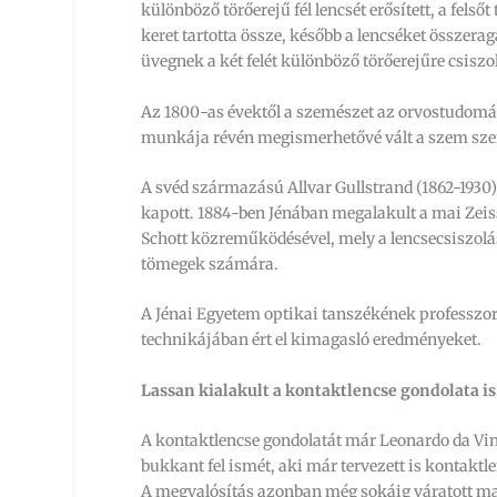
különböző törőerejű fél lencsét erősített, a felső
keret tartotta össze, később a lencséket összera
üvegnek a két felét különböző törőerejűre csiszo
Az 1800-as évektől a szemészet az orvostudom
munkája révén megismerhetővé vált a szem szerke
A svéd származású Allvar Gullstrand (1862-1930)
kapott. 1884-ben Jénában megalakult a mai Zeiss
Schott közreműködésével, mely a lencsecsiszolás
tömegek számára.
A Jénai Egyetem optikai tanszékének professzo
technikájában ért el kimagasló eredményeket.
Lassan kialakult a kontaktlencse gondolata is
A kontaktlencse gondolatát már Leonardo da Vinc
bukkant fel ismét, aki már tervezett is kontaktl
A megvalósítás azonban még sokáig váratott magá