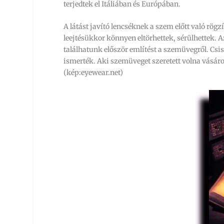
terjedtek el Itáliában és Európában.
A látást javító lencséknek a szem előtt való rögzí
leejtésükkor könnyen eltörhettek, sérülhettek. 
találhatunk először említést a szemüvegről. Csi
ismerték. Aki szemüveget szeretett volna vásár
(kép:eyewear.net)