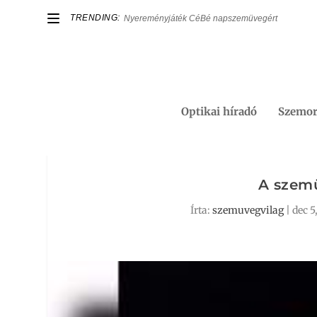
TRENDING:
Nyereményjáték CéBé napszemüvegért
Optikai híradó
Szemor
A szemü
Írta:
szemuvegvilag
|
dec 5