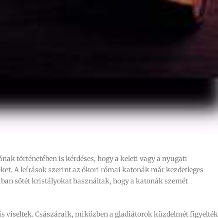
nak történetében is kérdéses, hogy a keleti vagy a nyugati
ket. A leírások szerint az ókori római katonák már kezdetleges
óiban sötét kristályokat használtak, hogy a katonák szemét
viseltek. Császáraik, miközben a gladiátorok küzdelmét figyelték