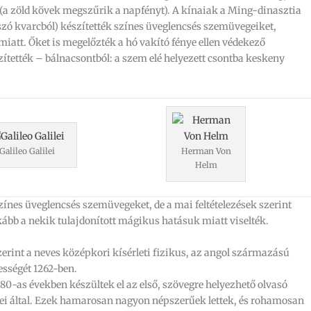
(a zöld kövek megszűrik a napfényt). A kínaiak a Ming-dinasztia
tszó kvarcból) készítették színes üveglencsés szemüvegeiket,
miatt. Őket is megelőzték a hó vakító fénye ellen védekező
tették – bálnacsontból: a szem elé helyezett csontba keskeny
Galileo Galilei
Herman Von
Helm
színes üveglencsés szemüvegeket, de a mai feltételezések szerint
ább a nekik tulajdonított mágikus hatásuk miatt viselték.
zerint a neves középkori kísérleti fizikus, az angol származású
ességét 1262-ben.
-as években készültek el az első, szövegre helyezhető olvasó
ezei által. Ezek hamarosan nagyon népszerűek lettek, és rohamosan