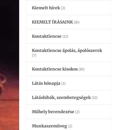
Kiemelt hírek
(2)
KIEMELT ÍRÁSAINK
(10)
Kontaktlencse
(12)
Kontaktlencse ápolás, ápolószerek
(7)
Kontaktlencse kisokos
(10)
Látás hónapja
(3)
Látáshibák, szembetegségek
(12)
Műhely berendezése
(2)
Munkaszemüveg
(2)