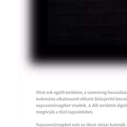
Mint sok egyéb területen, a szemüveg használatá
tudomány alkalmazott először látásjavító lencsé
napszemüvegeket viseltek. A déli területek légi
megóvják a tűző napsütésben.
Napszemüvegeket már az ókori római katonák is 