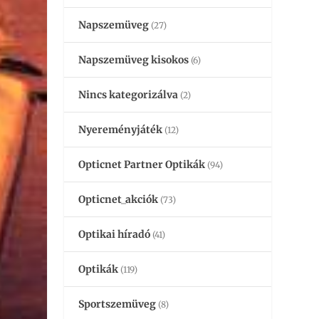
Napszemüveg
(27)
Napszemüveg kisokos
(6)
Nincs kategorizálva
(2)
Nyereményjáték
(12)
Opticnet Partner Optikák
(94)
Opticnet_akciók
(73)
Optikai híradó
(41)
Optikák
(119)
Sportszemüveg
(8)