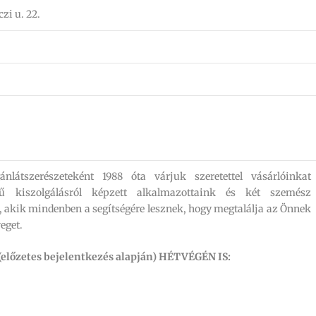
zi u. 22.
nlátszerészeteként 1988 óta várjuk szeretettel vásárlóinkat
ű kiszolgálásról képzett alkalmazottaink és két szemész
akik mindenben a segítségére lesznek, hogy megtalálja az Önnek
eget.
(előzetes bejelentkezés alapján) HÉTVÉGÉN IS: