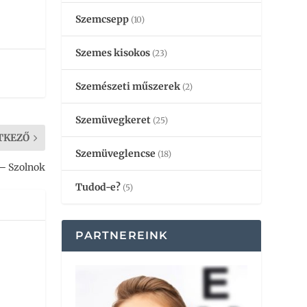
Szemcsepp
(10)
Szemes kisokos
(23)
Szemészeti műszerek
(2)
Szemüvegkeret
(25)
TKEZŐ
Szemüveglencse
(18)
 – Szolnok
Tudod-e?
(5)
PARTNEREINK