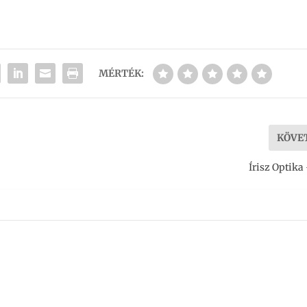
MÉRTÉK:
KÖVE
Írisz Optika