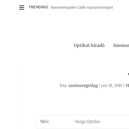
TRENDING:
Nyereményjáték CéBé napszemüvegért
Optikai híradó
Szemor
Írta:
szemuvegvilag
|
jan 19, 2010
|
H
Név:
Varga Optika