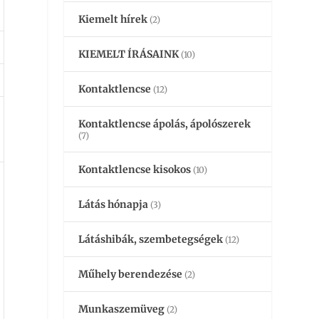
Kiemelt hírek
(2)
KIEMELT ÍRÁSAINK
(10)
Kontaktlencse
(12)
Kontaktlencse ápolás, ápolószerek
(7)
Kontaktlencse kisokos
(10)
Látás hónapja
(3)
Látáshibák, szembetegségek
(12)
Műhely berendezése
(2)
Munkaszemüveg
(2)