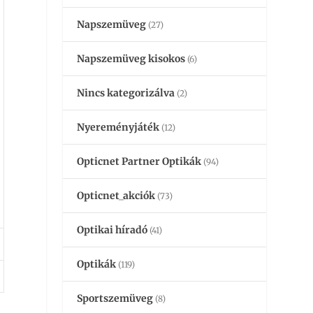
Napszemüveg
(27)
Napszemüveg kisokos
(6)
Nincs kategorizálva
(2)
Nyereményjáték
(12)
Opticnet Partner Optikák
(94)
Opticnet_akciók
(73)
Optikai híradó
(41)
Optikák
(119)
Sportszemüveg
(8)