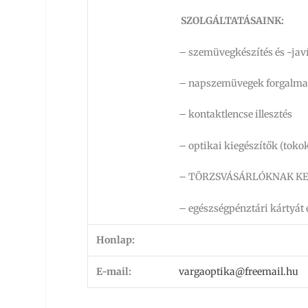
SZOLGÁLTATÁSAINK:
– szemüvegkészítés és -javí
– napszemüvegek forgalma
– kontaktlencse illesztés
– optikai kiegészítők (tokok
– TÖRZSVÁSÁRLÓKNAK K
– egészségpénztári kártyát 
Honlap:
E-mail:
vargaoptika@freemail.hu