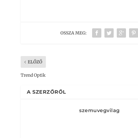
OSSZA MEG:
ELŐZŐ
Trend Optik
A SZERZŐRŐL
szemuvegvilag