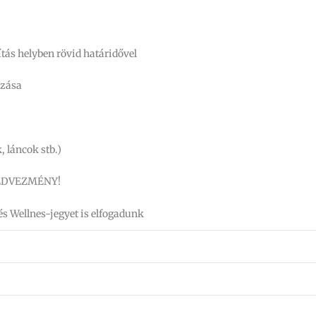
tás helyben rövid határidővel
zása
, láncok stb.)
EDVEZMÉNY!
és Wellnes-jegyet is elfogadunk