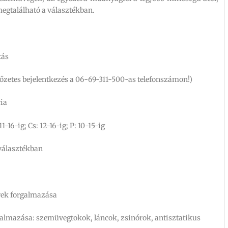
egtalálható a választékban.
tás
lőzetes bejelentkezés a 06-69-311-500-as telefonszámon!)
ria
11-16-ig; Cs: 12-16-ig; P: 10-15-ig
választékban
rek forgalmazása
galmazása: szemüvegtokok, láncok, zsinórok, antisztatikus