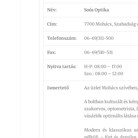
Név:
Soós Optika
Cím:
7700 Mohács, Szabadság u
Telefonszám:
06-69/311-500
Fax:
06-69/510-531
Nyitva tartás:
H-P: 08:00 – 17:00
Szo.: 08:00 – 12:00
Ismertető
Az üzlet Mohács szívében,
A boltban kulturált és ké
szakorvos, optometrista, 
vásárlók optimális látása
Modern és klasszikus s
nélküli – fúrt és damilo