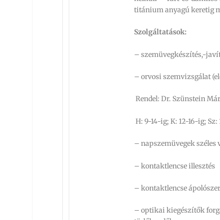
titánium anyagú keretig m
Szolgáltatások:
– szemüvegkészítés,-javí
– orvosi szemvizsgálat (e
Rendel: Dr. Szünstein Má
H: 9-14-ig; K: 12-16-ig; Sz: 
– napszemüvegek széles 
– kontaktlencse illesztés
– kontaktlencse ápolósze
– optikai kiegészítők for