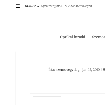
TRENDING:
Nyereményjáték CéBé napszemüvegért
Optikai híradó
Szemor
Írta:
szemuvegvilag
|
jan 15, 2010
|
H