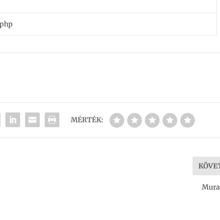
.php
MÉRTÉK:
KÖVE
Mura