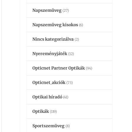
Napszemüveg
(27)
Napszemüveg kisokos
(6)
Nincs kategorizálva
(2)
Nyereményjáték
(12)
Opticnet Partner Optikák
(94)
Opticnet_akciók
(73)
Optikai híradó
(41)
Optikák
(119)
Sportszemüveg
(8)