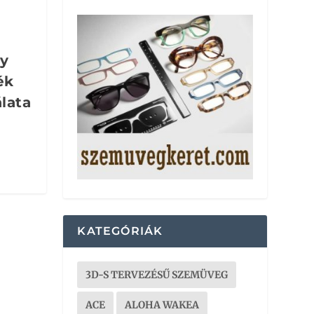
gy
ék
álata
KATEGÓRIÁK
3D-S TERVEZÉSŰ SZEMÜVEG
ACE
ALOHA WAKEA