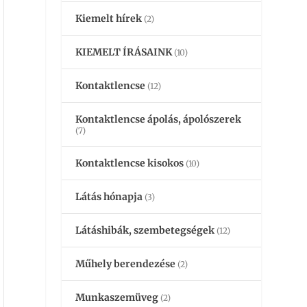
Kiemelt hírek
(2)
KIEMELT ÍRÁSAINK
(10)
Kontaktlencse
(12)
Kontaktlencse ápolás, ápolószerek
(7)
Kontaktlencse kisokos
(10)
Látás hónapja
(3)
Látáshibák, szembetegségek
(12)
Műhely berendezése
(2)
Munkaszemüveg
(2)