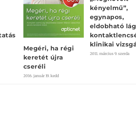
kényelmű”,
egynapos,
eldobható lá
tatás
kontaktlencs
klinikai vizsg
Megéri, ha régi
2011. március 9. szerda
keretét újra
cseréli
2016. január 19. kedd