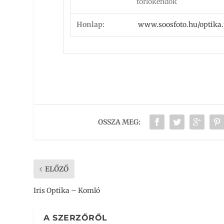
törlőkendők
Honlap:
www.soosfoto.hu/optika
OSSZA MEG:
ELŐZŐ
Iris Optika – Komló
A SZERZŐRŐL