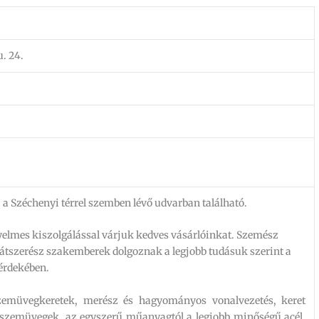
. 24.
 a Széchenyi térrel szemben lévő udvarban található.
nyelmes kiszolgálással várjuk kedves vásárlóinkat. Szemész
látszerész szakemberek dolgoznak a legjobb tudásuk szerint a
 érdekében.
zemüvegkeretek, merész és hagyományos vonalvezetés, keret
s szemüvegek, az egyszerű műanyagtól a legjobb minőségű acél,