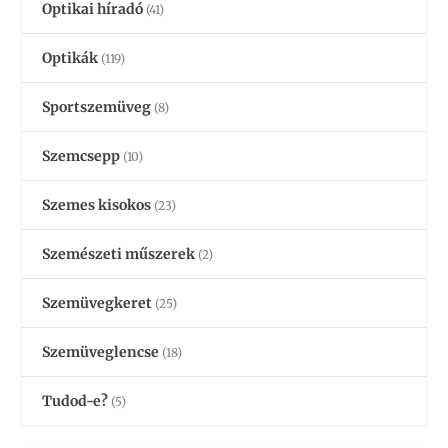
Optikai híradó
(41)
Optikák
(119)
Sportszemüveg
(8)
Szemcsepp
(10)
Szemes kisokos
(23)
Szemészeti műszerek
(2)
Szemüvegkeret
(25)
Szemüveglencse
(18)
Tudod-e?
(5)