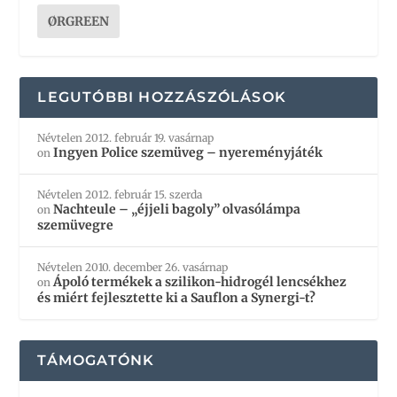
ØRGREEN
LEGUTÓBBI HOZZÁSZÓLÁSOK
Névtelen
2012. február 19. vasárnap
Ingyen Police szemüveg – nyereményjáték
on
Névtelen
2012. február 15. szerda
Nachteule – „éjjeli bagoly” olvasólámpa
on
szemüvegre
Névtelen
2010. december 26. vasárnap
Ápoló termékek a szilikon-hidrogél lencsékhez
on
és miért fejlesztette ki a Sauflon a Synergi-t?
TÁMOGATÓNK