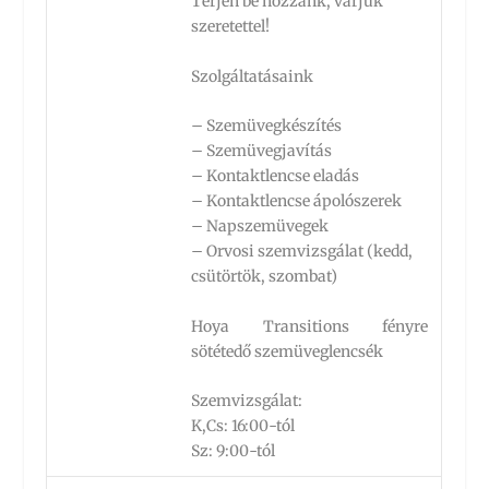
Térjen be hozzánk, várjuk
szeretettel!
Szolgáltatásaink
– Szemüvegkészítés
– Szemüvegjavítás
– Kontaktlencse eladás
– Kontaktlencse ápolószerek
– Napszemüvegek
– Orvosi szemvizsgálat (kedd,
csütörtök, szombat)
Hoya Transitions fényre
sötétedő szemüveglencsék
Szemvizsgálat:
K,Cs: 16:00-tól
Sz: 9:00-tól