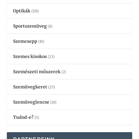
Optikák
(119)
Sportszemüveg
(8)
Szemcsepp
(10)
Szemes kisokos
(23)
Szemészeti műszerek
(2)
Szemüvegkeret
(25)
Szemüveglencse
(18)
Tudod-e?
(5)