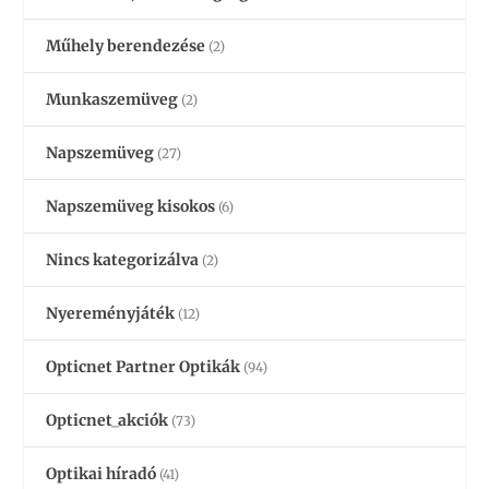
Műhely berendezése
(2)
Munkaszemüveg
(2)
Napszemüveg
(27)
Napszemüveg kisokos
(6)
Nincs kategorizálva
(2)
Nyereményjáték
(12)
Opticnet Partner Optikák
(94)
Opticnet_akciók
(73)
Optikai híradó
(41)