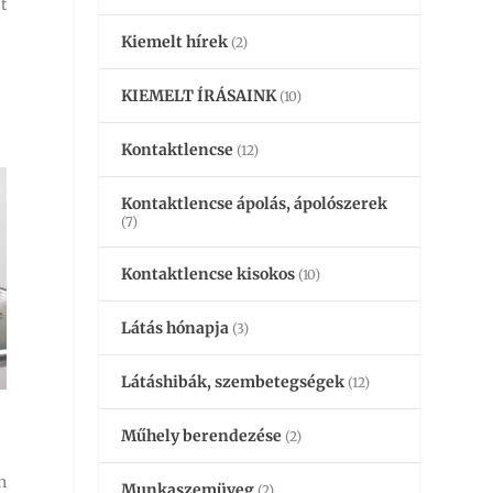
t
Kiemelt hírek
(2)
KIEMELT ÍRÁSAINK
(10)
Kontaktlencse
(12)
Kontaktlencse ápolás, ápolószerek
(7)
Kontaktlencse kisokos
(10)
Látás hónapja
(3)
Látáshibák, szembetegségek
(12)
Műhely berendezése
(2)
n
Munkaszemüveg
(2)