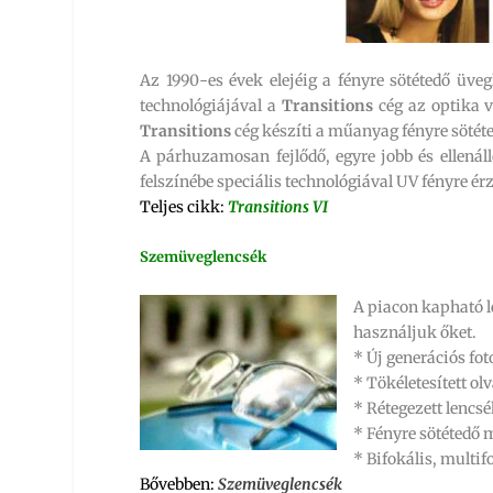
Az 1990-es évek elejéig a fényre sötétedő üve
technológiájával a
Transitions
cég az optika 
Transitions
cég készíti a műanyag fényre sötéte
A párhuzamosan fejlődő, egyre jobb és ellenáll
felszínébe speciális technológiával UV fényre érz
Teljes cikk:
Transitions VI
Szemüveglencsék
A piacon kapható l
használjuk őket.
* Új generációs fo
* Tökéletesített o
* Rétegezett lencs
* Fényre sötétedő
* Bifokális, multif
Bővebben:
Szemüveglencsék