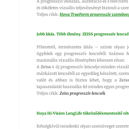
A progresszív eloszlás, aszferáció és FreeFrorm 
és tökéletes vizuális teljesítményt biztosít a s
Teljes cikk:
Hoya TrueForm progresszív szemüve
Jobb látás. Több élmény. ZEISS progresszív lencsé
Pihentető, természetes látás – szinte olyan 
ügyfelek egy progresszív lencsétől. Számos f
maximális vizuális élményben lehessen része.
A
Zeiss
4 új progresszív lencséje minden vizuális
márkázott lencsétől az egyedileg készített, sze
valót és abban is biztos lehet, hogy a
Zeis
tapasztalatát használta fel minden egyes progres
Teljes cikk:
Zeiss progresszív lencsék
Hoya Hi-Vision LongLife tükröződésmentesítő rét
Kétségkívül mindenki olyan szemüveget szeretn