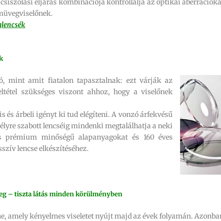
csiszolási eljárás kombinációja kontrollálja az optikai aberrációka
zemüvegviselőnek.
glencsék
k
jó, mint amit fiatalon tapasztalnak: ezt várják az
eltétel szükséges viszont ahhoz, hogy a viselőnek
 és árbeli igényt ki tud elégíteni. A vonzó árfekvésű
mélyre szabott lencséig mindenki megtalálhatja a neki
s
prémium minőségű alapanyagokat és 160 éves
szív lencse elkészítéséhez.
eg – tiszta látás minden körülményben
e, amely kényelmes viseletet nyújt majd az évek folyamán. Azonba