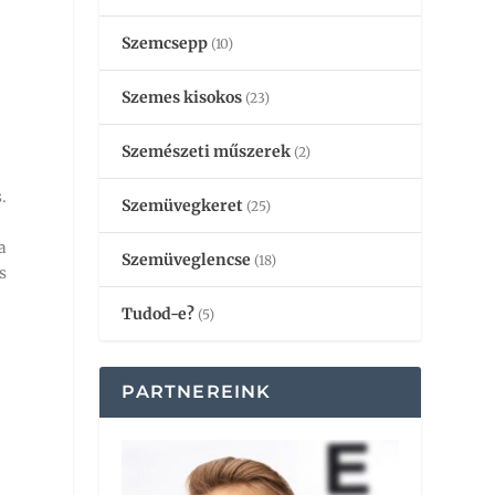
Szemcsepp
(10)
Szemes kisokos
(23)
Szemészeti műszerek
(2)
.
Szemüvegkeret
(25)
a
Szemüveglencse
(18)
s
Tudod-e?
(5)
PARTNEREINK