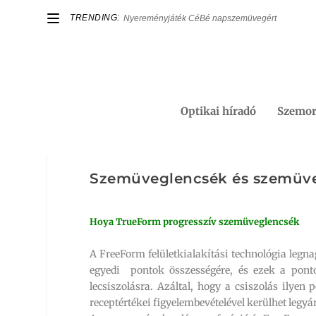
TRENDING:
Nyereményjáték CéBé napszemüvegért
Optikai híradó
Szemor
Szemüveglencsék és szemüveg
Hoya TrueForm progresszív szemüveglencsék
A FreeForm felületkialakítási technológia legna
egyedi pontok összességére, és ezek a pont
lecsiszolásra. Azáltal, hogy a csiszolás ilye
receptértékei figyelembevételével kerülhet legyárt