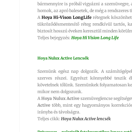
bármennyire is próbál vigyázni a szemüvegre, a
homok, az apró balesetek, de még a rendszeres t
A
Hoya Hi-Vison LongLife
rétegnek köszönhető
tükröződésmentesítő réteg rendkívül tartós, kar
biztosít hosszú éveken keresztül minden körül
Teljes bejegyzés:
Hoya Hi Vision Long Life
Hoya Nulux Active Lencsék
Szemünk egész nap dolgozik. A számítógépek,
szerves részei. Egyrészt könnyebbé teszik é
követelnek tőlünk. Szemünkek folyamatosan kel
mikor nem dolgozunk.
A
Hoya
Nulux Active
szemüveglencse segítséget
Active
több, mint egy hagyományos korrekciós l
irányba és távolságra.
Teljes cikk:
Hoya Nulux Active lencsék