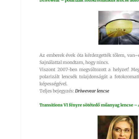
Drivewear – polarizált fotokromatikus lencse aut
Az emberek évek óta kérdezgették tőlem, van–e 
Sajnálattal mondtam, hogy nincs.
Viszont 2007-ben megváltozott a helyzet! Me
polarizált lencsék tulajdonságát a fotokroma
képességével.
Teljes bejegyzés:
Driwevear lencse
Transitions VI fényre sötétedő műanyag lencse – 