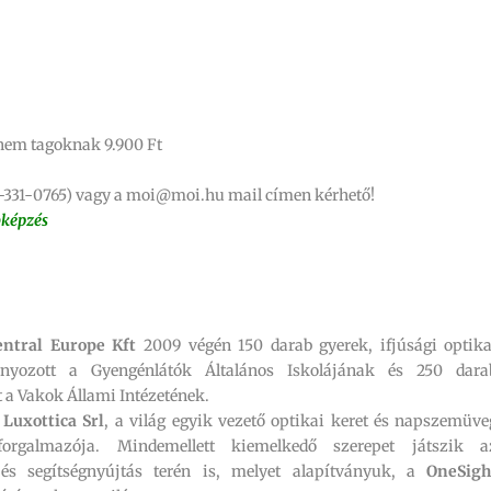
, nem tagoknak 9.900 Ft
6-1-331-0765) vagy a moi@moi.hu mail címen kérhető!
bképzés
entral Europe Kft
2009 végén 150 darab gyerek, ifjúsági optika
nyozott a Gyengénlátók Általános Iskolájának és 250 dara
a Vakok Állami Intézetének.
a
Luxottica Srl
, a világ egyik vezető optikai keret és napszemüve
forgalmazója. Mindemellett kiemelkedő szerepet játszik a
s segítségnyújtás terén is, melyet alapítványuk, a
OneSigh