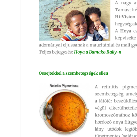
A nagy af
Tamást ké
Hi-Vision
hegység ak
A
Hoya
cs
képviselt
adományai eljussanak a mauritániai és mali gy
Teljes bejegyzés:
Hoya a Bamako Rally-n
Őssejtekkel a szembetegségek ellen
A retinitis pigme
szembetegség, amely
a látótér beszűkülé
végül elkerülhetet
kromoszómához kötő
hordozó anya fiúgye
lány utódok legtö
tünetmentes (saját 