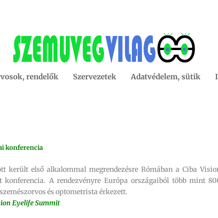
vosok, rendelők
Szervezetek
Adatvédelem, sütik
ai konferencia
ött került első alkalommal megrendezésre Rómában a Ciba Visio
 konferencia. A rendezvényre Európa országaiból több mint 80
szemészorvos és optometrista érkezett.
sion Eyelife Summit