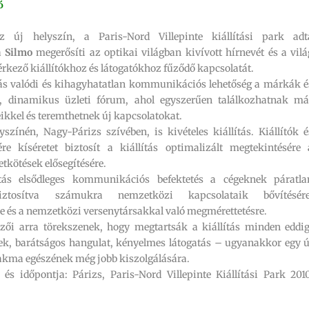
ó
z új helyszín, a Paris-Nord Villepinte kiállítási park adt
a
Silmo
megerősíti az optikai világban kivívott hírnevét és a vilá
érkező kiállítókhoz és látogatókhoz fűződő kapcsolatát.
tás valódi és kihagyhatatlan kommunikációs lehetőség a márkák é
, dinamikus üzleti fórum, ahol egyszerűen találkozhatnak má
ikkel és teremthetnek új kapcsolatokat.
színén, Nagy-Párizs szívében, is kivételes kiállítás. Kiállítók é
ére kíséretet biztosít a kiállítás optimalizált megtekintésére 
tkötések elősegítésére.
ítás elsődleges kommunikációs befektetés a cégeknek páratla
biztosítva számukra nemzetközi kapcsolataik bővítésére
 és a nemzetközi versenytársakkal való megmérettetésre.
zői arra törekszenek, hogy megtartsák a kiállítás minden eddig
dek, barátságos hangulat, kényelmes látogatás – ugyanakkor egy ú
szakma egészének még jobb kiszolgálására.
és időpontja: Párizs, Paris-Nord Villepinte Kiállítási Park 2010