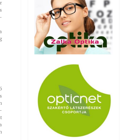
r
s
-
a
g
ó
s
n
-
t
a
n