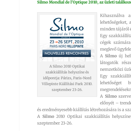
Silmo Mondial de l’Optique 2010, az üzleti találkoz
Kihasználva a
lehetőségeket, 
minden tájáról 
Egy szakkiállí
cégek számára
meglevő ügyfele
A
Silmo
új hely
látogatók rész
A Silmo 2010 Optikai
nemzetközi üzle
szakkiállítás helyszíne és
Egy szakkiáll
időpontja: Párizs, Paris-Nord
lehetőséget 
Villepinte Kiállítási Park 2010.
megrendelésekre
szeptember 23-26.
A
Silmo
szerve
előnyét – tren
és eredményesebb kiállítás létrehozására is a 
A
Silmo
2010 Optikai szakkiállítás helyszíne 
szeptember 23-26.