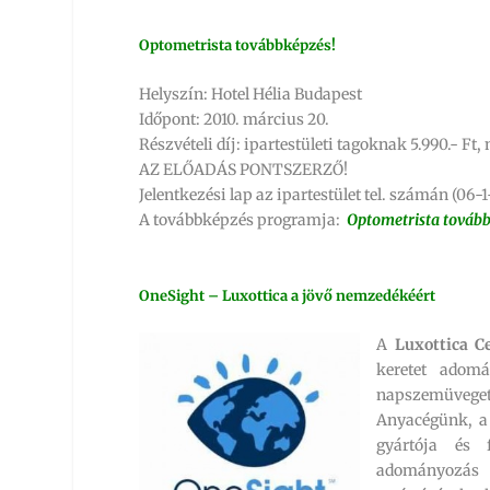
Optometrista továbbképzés!
Helyszín: Hotel Hélia Budapest
Időpont: 2010. március 20.
Részvételi díj: ipartestületi tagoknak 5.990.- Ft
AZ ELŐADÁS PONTSZERZŐ!
Jelentkezési lap az ipartestület tel. számán (0
A továbbképzés programja:
Optometrista továb
OneSight – Luxottica a jövő nemzedékéért
A
Luxottica C
keretet adomá
napszemüveget 
Anyacégünk, 
gyártója és 
adományozás é