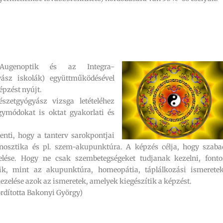
Augenoptik és az Integra-
yász iskolák) együttműködésével
épzést nyújt.
szetgyógyász vizsga letételéhez
gymódokat is oktat gyakorlati és
enti, hogy a tanterv sarokpontjai
nosztika és pl. szem-akupunktúra. A képzés célja, hogy szaba
elése. Hogy ne csak szembetegségeket tudjanak kezelni, fonto
lik, mint az akupunktúra, homeopátia, táplálkozási ismeretek
zelése azok az ismeretek, amelyek kiegészítik a képzést.
ordította Bakonyi György)