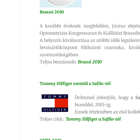
Brassó 2010
A korábbi éveknek megfelelően, június elej
Optometrista Kongresszust és Kiállítást Brassób
A helyszín kiválasztása az utóbbi idők legsiker
bevásárlóközpont földszinti csarnoka, kivá
szomszédságában.
Teljes beszámoló:
Brassó 2010
Tommy Hilfiger ezentúl a Safilo-tól
Örömmel jelentjük, hogy a
Sa
branddel, 2015-ig.
Ennek értelmében az első koll
Teljes cikk:
Tommy Hilfiger a Safilo-tól