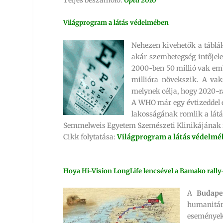
Világprogram a látás védelmében
Nehezen kivehetők a táblák
akár szembetegség intőjele
2000-ben 50 millió vak embe
millióra növekszik. A vak
melynek célja, hogy 2020-r
A WHO már egy évtizeddel e
lakosságának romlik a látás
Semmelweis Egyetem Szemészeti Klinikájának i
Cikk folytatása:
Világprogram a látás védelm
Hoya Hi-Vision LongLife lencsével a Bamako rally
A
Budape
humanitár
események 