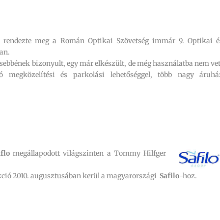
én rendezte meg a Román Optikai Szövetség immár 9. Optikai é
an.
esebbének bizonyult, egy már elkészült, de még használatba nem vet
ló megközelítési és parkolási lehetőséggel, több nagy áruhá
flo
megállapodott világszinten a Tommy Hilfger
ekció 2010. augusztusában kerül a magyarországi
Safilo
-hoz.