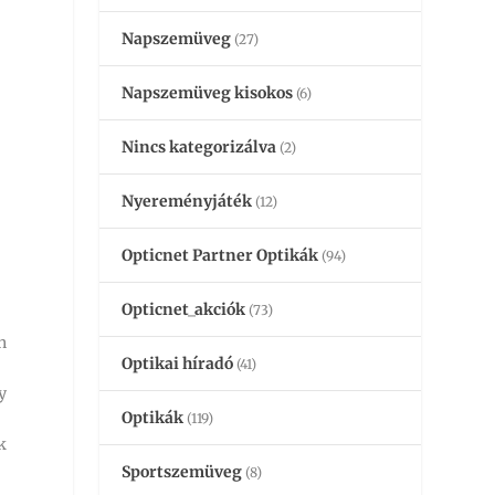
Napszemüveg
(27)
Napszemüveg kisokos
(6)
Nincs kategorizálva
(2)
Nyereményjáték
(12)
Opticnet Partner Optikák
(94)
Opticnet_akciók
(73)
n
Optikai híradó
(41)
y
Optikák
(119)
k
Sportszemüveg
(8)