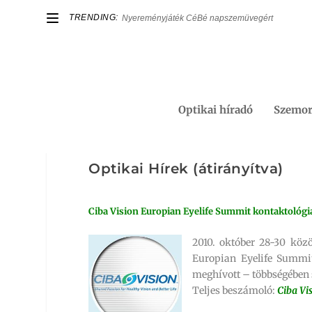
TRENDING:
Nyereményjáték CéBé napszemüvegért
Optikai híradó
Szemor
Optikai Hírek (átirányítva)
Ciba Vision Europian Eyelife Summit kontaktológi
2010. október 28-30 köz
Europian Eyelife Summit
meghívott – többségében 
Teljes beszámoló:
Ciba Vi