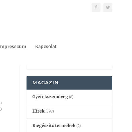
Impresszum
Kapcsolat
MAGAZIN
Gyerekszemüveg
(8)
n
0
Hírek
(397)
Kiegészítő termékek
(2)