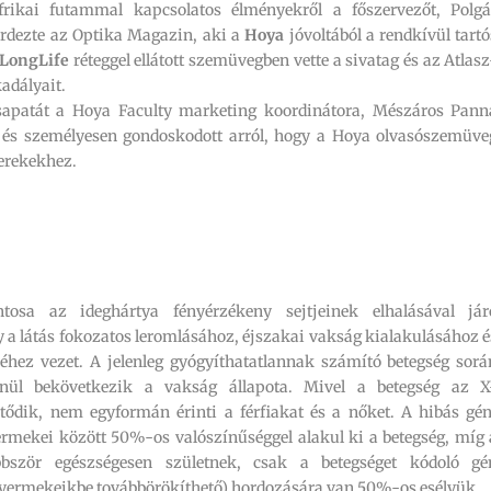
rikai futammal kapcsolatos élményekről a főszervezőt, Polgá
rdezte az Optika Magazin, aki a
Hoya
jóvoltából a rendkívül tartó
 LongLife
réteggel ellátott szemüvegben vette a sivatag és az Atlasz
adályait.
apatát a Hoya Faculty marketing koordinátora, Mészáros Pann
e és személyesen gondoskodott arról, hogy a Hoya olvasószemüve
erekekhez.
ntosa az ideghártya fényérzékeny sejtjeinek elhalásával jár
 a látás fokozatos leromlásához, éjszakai vakság kialakulásához é
séhez vezet. A jelenleg gyógyíthatatlannak számító betegség sorá
lenül bekövetkezik a vakság állapota. Mivel a betegség az X
dik, nem egyformán érinti a férfiakat és a nőket. A hibás gén
rmekei között 50%-os valószínűséggel alakul ki a betegség, míg 
bbször egészségesen születnek, csak a betegséget kódoló gé
gyermekeikbe továbbörökíthető) hordozására van 50%-os esélyük.