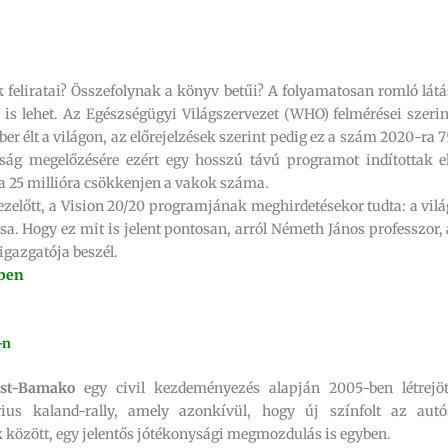
 feliratai? Összefolynak a könyv betűi? A folyamatosan romló látá
 is lehet. Az Egészségügyi Világszervezet (WHO) felmérései szerin
r élt a világon, az előrejelzések szerint pedig ez a szám 2020-ra 7
ság megelőzésére ezért egy hosszú távú programot indítottak el
a 25 millióra csökkenjen a vakok száma.
zelőtt, a Vision 20/20 programjának meghirdetésekor tudta: a vilá
a. Hogy ez mit is jelent pontosan, arról Németh János professzor, 
gazgatója beszél.
ében
-n
st-Bamako
egy civil kezdeményezés alapján 2005-ben létrejöt
ius kaland-rally, amely azonkívül, hogy új színfolt az autó
között, egy jelentős jótékonysági megmozdulás is egyben.