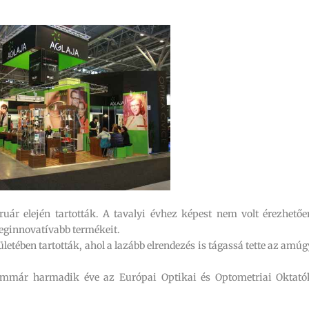
bruár elején tartották. A tavalyi évhez képest nem volt érezhetőe
 leginnovatívabb termékeit.
etében tartották, ahol a lazább elrendezés is tágassá tette az amúg
immár harmadik éve az Európai Optikai és Optometriai Oktató