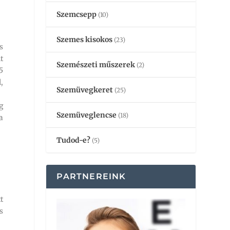
Szemcsepp
(10)
Szemes kisokos
(23)
s
t
Szemészeti műszerek
(2)
5
,
Szemüvegkeret
(25)
g
Szemüveglencse
(18)
a
Tudod-e?
(5)
PARTNEREINK
t
s