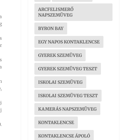
ARCFELISMERŐ
NAPSZEMÜVEG
a
g
BYRON BAY
s
EGY NAPOS KONTAKLENCSE
r
GYEREK SZEMÜVEG
s
a
GYEREK SZEMÜVEG TESZT
n
ISKOLAI SZEMÜVEG
,
ISKOLAI SZEMÜVEG TESZT
i
KAMERÁS NAPSZEMÜVEG
j
KONTAKLENCSE
.
KONTAKLENCSE ÁPOLÓ