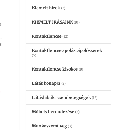
Kiemelt hírek
(2)
KIEMELT ÍRÁSAINK
(10)
s
Kontaktlencse
(12)
t
z
Kontaktlencse ápolás, ápolószerek
(7)
Kontaktlencse kisokos
(10)
Látás hónapja
(3)
Látáshibák, szembetegségek
(12)
Műhely berendezése
(2)
Munkaszemüveg
(2)