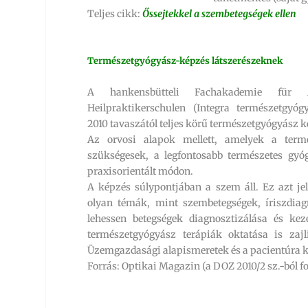
Teljes cikk:
Őssejtekkel a szembetegségek ellen
Természetgyógyász-képzés látszerészeknek
A hankensbütteli Fachakademie für 
Heilpraktikerschulen (Integra természetgyóg
2010 tavaszától teljes körű természetgyógyász k
Az orvosi alapok mellett, amelyek a termé
szükségesek, a legfontosabb természetes gyó
praxisorientált módon.
A képzés súlypontjában a szem áll. Ez azt jel
olyan témák, mint szembetegségek, íriszdiag
lehessen betegségek diagnosztizálása és kez
természetgyógyász terápiák oktatása is zaj
Üzemgazdasági alapismeretek és a pacientúra ke
Forrás: Optikai Magazin (a DOZ 2010/2 sz.-ból f