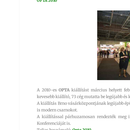
OPTA 2010
A 2010-es
OPTA
kiállítást március helyett fe
kevesebb kiállító, 73 cég mutatta be legújabb és
A kiállítás Brno vásárközpontjának legújabb épül
is modern csarnokot.
A kiállítással párhuzamosan rendezték meg 
Konferenciáját is.
Teljes beszámoló:
Opta 2010