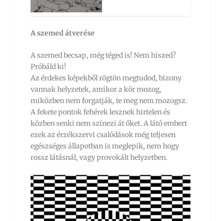
A szemed átverése
A szemed becsap, még téged is! Nem hiszed?
Próbáld ki!
Az érdekes képekből rögtön megtudod, bizony
vannak helyzetek, amikor a kör mozog,
miközben nem forgatják, te meg nem mozogsz.
A fekete pontok fehérek lesznek hirtelen és
közben senki nem színezi át őket. A látó embert
ezek az érzékszervi csalódások még teljesen
egészséges állapotban is meglepik, nem hogy
rossz látásnál, vagy provokált helyzetben.