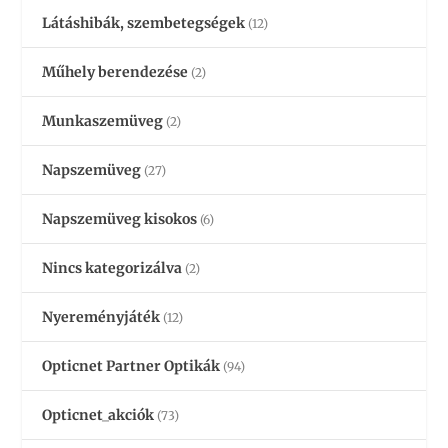
Látáshibák, szembetegségek
(12)
Műhely berendezése
(2)
Munkaszemüveg
(2)
Napszemüveg
(27)
Napszemüveg kisokos
(6)
Nincs kategorizálva
(2)
Nyereményjáték
(12)
Opticnet Partner Optikák
(94)
Opticnet_akciók
(73)