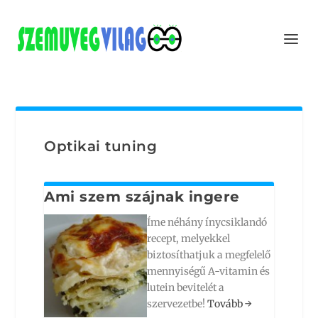
Optikai tuning
Ami szem szájnak ingere
Íme néhány ínycsiklandó
recept, melyekkel
biztosíthatjuk a megfelelő
mennyiségű A-vitamin és
lutein bevitelét a
szervezetbe!
Tovább
→