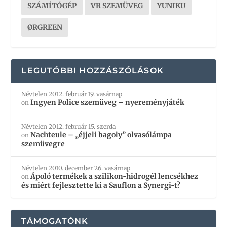
SZÁMÍTÓGÉP
VR SZEMÜVEG
YUNIKU
ØRGREEN
LEGUTÓBBI HOZZÁSZÓLÁSOK
Névtelen
2012. február 19. vasárnap
Ingyen Police szemüveg – nyereményjáték
on
Névtelen
2012. február 15. szerda
Nachteule – „éjjeli bagoly” olvasólámpa
on
szemüvegre
Névtelen
2010. december 26. vasárnap
Ápoló termékek a szilikon-hidrogél lencsékhez
on
és miért fejlesztette ki a Sauflon a Synergi-t?
TÁMOGATÓNK