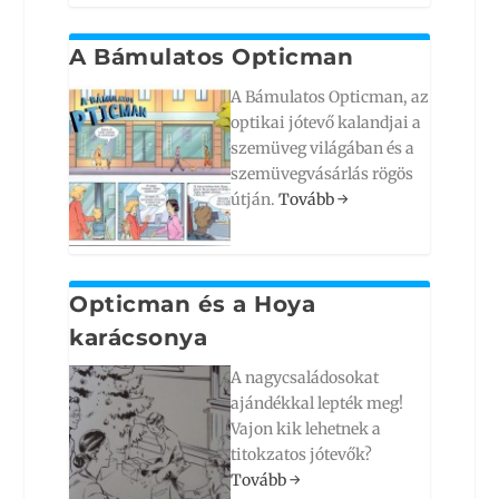
A Bámulatos Opticman
A Bámulatos Opticman, az
optikai jótevő kalandjai a
szemüveg világában és a
szemüvegvásárlás rögös
útján.
Tovább
→
Opticman és a Hoya
karácsonya
A nagycsaládosokat
ajándékkal lepték meg!
Vajon kik lehetnek a
titokzatos jótevők?
Tovább
→