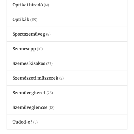
Optikai híradó
(41)
Optikák
(119)
Sportszemüveg
(8)
Szemcsepp
(10)
Szemes kisokos
(23)
Szemészeti műszerek
(2)
Szemüvegkeret
(25)
Szemüveglencse
(18)
Tudod-e?
(5)