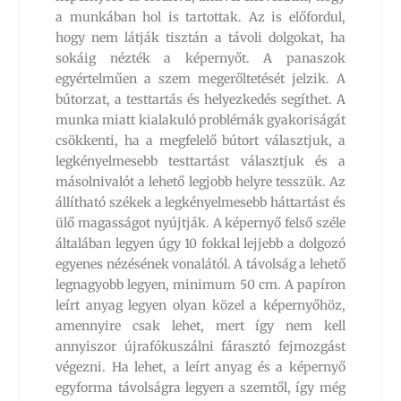
a munkában hol is tartottak. Az is előfordul,
hogy nem látják tisztán a távoli dolgokat, ha
sokáig nézték a képernyőt. A panaszok
egyértelműen a szem megerőltetését jelzik. A
bútorzat, a testtartás és helyezkedés segíthet. A
munka miatt kialakuló problémák gyakoriságát
csökkenti, ha a megfelelő bútort választjuk, a
legkényelmesebb testtartást választjuk és a
másolnivalót a lehető legjobb helyre tesszük. Az
állítható székek a legkényelmesebb háttartást és
ülő magasságot nyújtják. A képernyő felső széle
általában legyen úgy 10 fokkal lejjebb a dolgozó
egyenes nézésének vonalától. A távolság a lehető
legnagyobb legyen, minimum 50 cm. A papíron
leírt anyag legyen olyan közel a képernyőhöz,
amennyire csak lehet, mert így nem kell
annyiszor újrafókuszálni fárasztó fejmozgást
végezni. Ha lehet, a leírt anyag és a képernyő
egyforma távolságra legyen a szemtől, így még