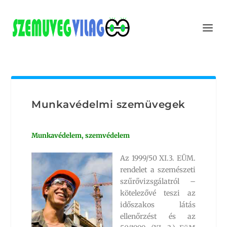
Munkavédelmi szemüvegek
Munkavédelem, szemvédelem
Az 1999/50 XI.3. EÜM.
rendelet a szemészeti
szűrővizsgálatról –
kötelezővé teszi az
időszakos látás
ellenőrzést és az