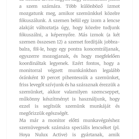
a szem számára. Több különböző izmot
mozgatunk meg, amikor szemünkkel közelre
fókuszálunk. A szemen belül egy izom a lencse
alakját változtatja úgy, hogy közelre tudjunk
fókuszálni, a képernyőre. Más izmok (a két
szemen összesen 12) a szemet fordítják jobbra-
balra, föl-le, hogy egy pontra koncentráljanak,
egyszerre mozogjanak, és hogy megfelelően
koordináltak legyenek. Ezért fontos, hogy a
monitorral végzett munkánkban legalább
óránként 10 percet pihentessük a szemünket,
friss levegőt szívjunk és ha száraznak érezzük a
szemünket, akkor valamilyen szemcseppet,
műkönny készítményt is használjunk, hogy
ezzel is segítsük szemünk munkáját és
megőrizzük egészségét.
Ma már a monitor előtti munkavégzéshez
szemüvegesek számára speciális lencséket (pl.
Hoya Nulux Active) is gyártanak, amik