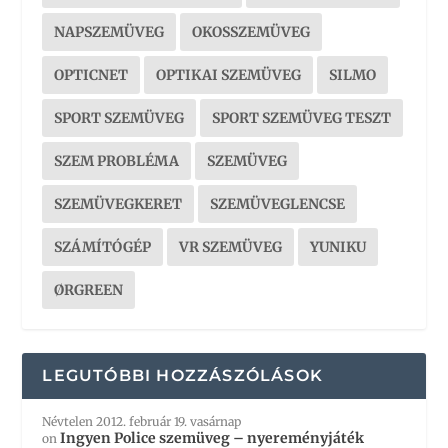
NAPSZEMÜVEG
OKOSSZEMÜVEG
OPTICNET
OPTIKAI SZEMÜVEG
SILMO
SPORT SZEMÜVEG
SPORT SZEMÜVEG TESZT
SZEM PROBLÉMA
SZEMÜVEG
SZEMÜVEGKERET
SZEMÜVEGLENCSE
SZÁMÍTÓGÉP
VR SZEMÜVEG
YUNIKU
ØRGREEN
LEGUTÓBBI HOZZÁSZÓLÁSOK
Névtelen
2012. február 19. vasárnap
Ingyen Police szemüveg – nyereményjáték
on