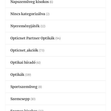
Napszemüveg kisokos
(6)
Nincs kategorizálva
(2)
Nyereményjáték
(12)
Opticnet Partner Optikák
(94)
Opticnet_akciók
(73)
Optikai híradó
(41)
Optikák
(119)
Sportszemüveg
(8)
Szemcsepp
(10)
Szemes kisokos