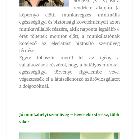
50/1999. (XI. 3.) EüM
rendelete alapján (a
képernyő előtti munkavégzés minimális
egészségügyi és biztonsági követelményei) azon
munkavállalók részére, akik naponta legalább 4
órát töltenek monitor előtt, a munkáltatónak
kötelező az éleslátást biztosító szemüveg
térítése.
Egyre többször merül fel az igény a
vállalkozások részéről, hogy a hatályos munka-
egészségügyi törvényt figyelembe véve,
végeztessék el a látásellenőrző szűrővizsgálatot
a dolgozóknál.
Jó munkahelyi szemüveg – kevesebb stressz, több
siker