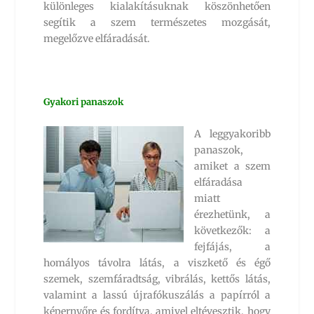
különleges kialakításuknak köszönhetően
segítik a szem természetes mozgását,
megelőzve elfáradását.
Gyakori panaszok
A leggyakoribb
panaszok,
amiket a szem
elfáradása
miatt
érezhetünk, a
következők: a
fejfájás, a
homályos távolra látás, a viszkető és égő
szemek, szemfáradtság, vibrálás, kettős látás,
valamint a lassú újrafókuszálás a papírról a
képernyőre és fordítva, amivel eltévesztik, hogy