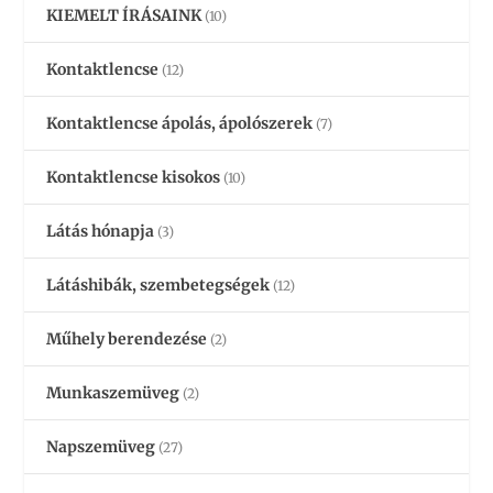
KIEMELT ÍRÁSAINK
(10)
Kontaktlencse
(12)
Kontaktlencse ápolás, ápolószerek
(7)
Kontaktlencse kisokos
(10)
Látás hónapja
(3)
Látáshibák, szembetegségek
(12)
Műhely berendezése
(2)
Munkaszemüveg
(2)
Napszemüveg
(27)