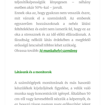
teljesítőképességük lényegesen – néhány
esetben akár 50%-kal – javult.
Ennek oka az, hogy gyakran nem vesszük észre,
mit várunk el a szemünktől. Az emberek
egyszerűen hozzászoknak a nehéz látási
feltételekhez és ezért nem ismerik fel, hogy ez az
oka a stressznek és az idő előtti elfáradásnak. A
fáradtság nélküli látás érdekében a megfelelő
erősségű lencsénél többre lehet szükség.
Olvassa tovább:
Jó munkahelyi szemüveg
Látásunk és a monitorok
A számítógépek monitorának és más hasonló
készülékek kijelzőjének figyelése, a velük való
munka nagy koncentrációt igényel. Általában 50
cm-ről vagy kevesebbről nézzük a képernyőt, és
ez hosszú távon nagyon nagy erőfeszítést jelent